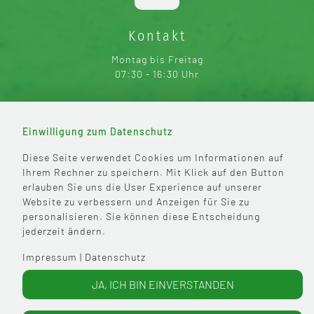
Kontakt
Montag bis Freitag
07:30 - 16:30 Uhr
Einwilligung zum Datenschutz
Diese Seite verwendet Cookies um Informationen auf
Ihrem Rechner zu speichern. Mit Klick auf den Button
Info
erlauben Sie uns die User Experience auf unserer
Impressum
Website zu verbessern und Anzeigen für Sie zu
Datenschutz
personalisieren. Sie können diese Entscheidung
jederzeit ändern.
Impressum
|
Datenschutz
JA, ICH BIN EINVERSTANDEN